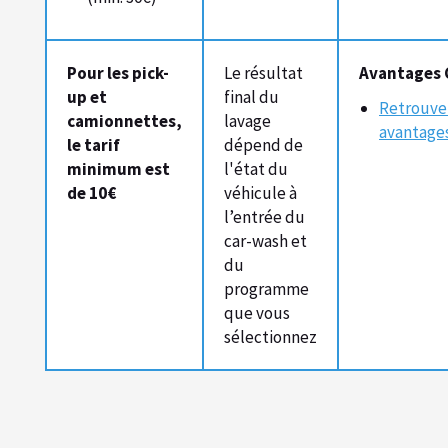
Pour les pick-
Le résultat
Avantages C
up et
final du
Retrouvez
camionnettes,
lavage
avantages
le tarif
dépend de
minimum est
l'état du
de 10€
véhicule à
l’entrée du
car-wash et
du
programme
que vous
sélectionnez