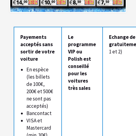
Payements
Le
Echange de
acceptés sans
programme
gratuitem
sortir de votre
VIP ou
1 et 2)
voiture
Polish est
conseillé
En espèce
pour les
(les billets
voitures
de 100€,
très sales
200€ et 500€
ne sont pas
acceptés)
Bancontact
VISA et
Mastercard
(min. 30€)